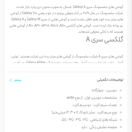
گوشی های سامسونگ سری Galaxy A امسال به صورت متنوع تری وارد بازار شدند.
شرکت سامسونگ در سال 2019 در کنار معرفی پرچم دار خود یعنی Galaxy S10 از گوشی
های میان رده خود هم غافل نشده است و گوشی هایی از سری Galaxy M و Galaxy A
نیز روانه بازار کرده است. گوشی های گلکسی A10 ،A30 ،A30s ،A50s ،A50 از گوشی هایی
هستند که با تازگی معرفی شده‎اند.
گلکسی سری A
گوشی های سری A شرکت سامسونگ از گوشی های میان رده این شرکت هستند. اولین
گوشی تولید شده این سری گوشی های موبایل سامسونگ، Galaxy Alpha بود که در
سال 2014 روانه بازار شد. پس از آن اولین نسل گوشی های موبایل A3 و A5 در دسامبر
سال 2014 معرفی شدند. گوشی های موبایل سری A سامسونگ، ویژگی های خاص و
توضیحات تکمیلی
بیشتر
تجملاتی گوشی های سری S را ندارند. این سری از گوشی های سامسونگ را می توان
رقبای اصلی برای محصولات مقرون‌به‌صرفه شرکت هایی مانند هوآوی و شیائومی
دوربین : چهارگانه
دانست. شرکت سامسونگ با ساخت گوشی موبایل مدل A30S بار دیگر سعی کرده است
مشخصات دوربین اول : از نوع wide
تا سهم بازار خود را در گوشی های میان رده حفظ کند. گوشی های A30s و A50s در
تعداد سیم کارت : دو سیم کارت
آگوست 2019 معرفی شده اند که از نظر ظاهری مشابه هم هستند. از آنجایی که A30s از
نوع سیم کارت : سایز نانو (8.8 × 12.3 میلی‌متر)
گوشی‎های سری Galaxy A است از صفحه نمایش Super AMOLED بهره می‎برد، از باتری
نسیبتا بهتری برخوردار است و قابلیت Fast Charging دارد. در ادامه به ویژگی‏ های دیگر
شبکه های ارتباطی : 5G -4G -3G -2G
گوشی سامسونگ Galaxy A30s خواهیم پرداخت.
صفحه نمایش رنگی : دارد