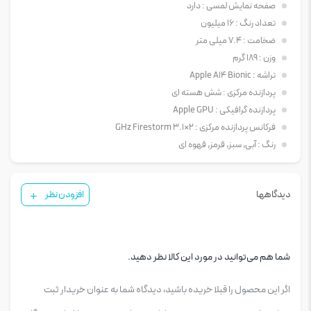
طراحی
صفحه نمایش لمسی : دارد
تعداد رنگ : 16 میلیون
ضخامت : 7.4 میلی متر
گلکسی A30S با صفحه نمایش 6.4 اینچی، بریدگی های منحنی شکل و حاشیه بسیار کم
از لبه ها، چیزی از طراحی پرچم داران سامسونگ کم ندارد. قاب جلویی تا جای ممکن
وزن : 189 گرم
ساده طراحی شده که جلوه زیبایی هم به آن داده است. به دلیل V شکل بودن بریدگی
تراشه : Apple A14 Bionic
قسمت بالای آن، نام Infinty-V برای آن انتخاب شده است. لبه ‎های گلکسی A30S به
پردازنده ‌مرکزی : شش هسته ای
صورت کاملا گرد طراحی شده است. قاب پشتی هم در نهایت سادگی و به صورت براق
پردازنده گرافیکی : Apple GPU
طراحی شده است که طرح سه بعدی دارد. سنسورهای دوربین به همراه فلش LED در
فرکانس پردازنده ‌مرکزی : 2×3.1 GHz Firestorm
قسمت بالای آن قرار گرفته است. سامسونگ در این مدل به جای قرار دادن حسگر اثر
انگشت روی قاب پشتی، آن را در زیر صفحه نمایش قرار داده است. به این ترتیب قاب
رنگ : آبی, سبز, قرمز, قهوه ای
پشتی این گوشی نسبت گلکسی A30 کمی ساده تر به نظر می رسد.
کلیدهای کنترل میزان صدا و کلید پاور هر دو در یک سمت گوشی قرار گرفته‎اند تا
دسترسی به آن ها آسان تر باشد. درگاه دیگری برای نصب سیم کارت و یا کارت حافظه بر
دیدگاهها
افزودن نظر
روی لبه سمت چپ گوشی قرار گرفته است. در قسمت پایین گوشی، ورودی هدفون 3.5
میلی‎متری، اسپیکر و درگاه پورت USB-C قرار گرفته است.
سامسونگA30S از لحاظ ظاهری شباهت زیادی به A50s دارد اما A50s به سخت افزار
قوی تری مجهز شده است.
شما هم می‌توانید در مورد این کالا نظر دهید.
صفحه نمایش
اگر این محصول را قبلا خریده باشید، دیدگاه شما به عنوان خریدار ثبت
صفحه نمایش 6.4 اینچی سوپر آمولد در گلکسی A30S بسیار زیبا و بلند به نظر می‎رسد.