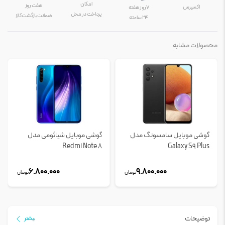
امکان
هفت روز
اکسپرس
۷ روز هفته
پرداخت در محل
ضمانت بازگشت کالا
۲۴ ساعته
محصولات مشابه
گوشی موبایل سامسونگ مدل
گوشی موبایل شیائومی مدل
Redmi Note 8
Galaxy S9 Plus
6.800.000
9.800.000
تومان
تومان
توضیحات
بیشتر