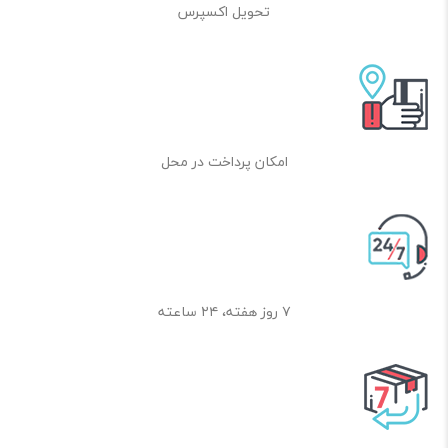
گلکسی A30S هم از تراشه Exynos 7904 و پردازنده گرافیکی Mali G71 MP2 استفاده
تحویل اکسپرس
شده است. تراشه Exynos 7904 استفاده شده در این گوشی با پردازش 14 نانومتری
ساخته شده و از دو از هسته قدرتمند Cortex-A73 و شش هسته کم مصرف Cortex-
A53 تشکیل شده است. به طور کلی A30S در اجرای بازی‎های مختلف و مولتی تسکینگ
عملکرد قابل قبولی را دارد؛ همچنین بازی های سنگین مثل PUBG را می تواند در
تنظیمات متوسط اجرا نماید.
این گوشی با سیستم‌عامل اندروید نسخه 9.0 به بازار عرضه شده است که سیستم‌عاملی
به‌روز است. البته رابط کاربری سامسونگ هم مکمل اندروید 9.0 آن است. رابط کاربری
امکان پرداخت در محل
خاص سامسونگ یکی از بهترین رابط‌های کاربری است. این رابط باعث می‌شود که کار با
گوشی آسان باشد و در ظاهر هم بسیار زیباست.
باتری
این گوشی هوشمند انرژی مورد نیاز خود را از یک باتری 4000 میلی آمپر ساعتی تامین
می‎کند و به این معنا است که شارژ کافی برای به اشتراک گذاری محتوا ، تماشای آنلاین
۷ روز هفته، ۲۴ ساعته
ویدیو و زندگی در لحظه را دارید. همچنین از شارژ سریع 15 وات پشتیبانی می کند و
وقتی نیاز به شارژکردن داشتید قابلیت شارژ سریع در دسترس است.
جمع بندی
اگر می‌خواهید گوشی داشته باشید که تا مدت‌ها بدون دردسر و مشکل نیازی‌های
اولیه‌تان را برطرف کندGalaxy A30S انتخاب خوبی است. صفحه‌نمایش Super