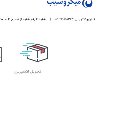
تلفن پشتیبانی:09124818264
|
شنبه تا پنج شنبه از 8صبح تا ساعت 17 پاسخگوی شما هستیم.
تحویل اکسپرس