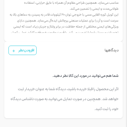
مناسب می‌سازد. همچنین طراحی مقاوم آن همراه با عایق حرارتی، استفاده
طولانی‌مدت و ایمنی را تضمین می‌کند.
این کویل کوره القایی مسی با خروجی توان 20 کیلووات قادر به رسیدن به دماهای بالا به
سرعت است و آن را برای عملیات صنعتی پرچالش ایده‌آل می‌سازد. همچنین دارای
ویژگی‌های ایمنی مختلفی از جمله حفاظت در برابر ولتاژ و جریان زیاد است که ایمنی
تجهیزات و پرسنل شما را تضمین می‌کند. با قیمت مقرون به صرفه و کارکرد عملی، کویل
مسی کوره القایی ZVS با عایق حرارتی 20 کیلووات انتخاب برتری برای تولیدکنندگان،
مهندسان و کسانی است که به یک راه‌حل گرمایشی قدرتمند و کارآمد نیاز دارند. با ارتقاء
دیدگاهها
افزودن نظر
به این کویل کوره القایی، گرمایش سریع‌تر و کارآمدتری را برای فرآیندهای صنعتی خود
تجربه کنید.
مشخصات فنی کویل مسی کوره القایی 20 کیلووات با عایق حرارتی
نوع: کویل کوره القایی مسی ZVS (Zero Voltage Switching)
خروجی توان: 20 کیلووات
شما هم می‌توانید در مورد این کالا نظر دهید.
ولتاژ ورودی: 220V AC
دماي گرمايش: قابل تنظیم از دمای اتاق تا بیش از 1000 درجه سانتی‌گراد
اگر این محصول را قبلا خریده باشید، دیدگاه شما به عنوان خریدار ثبت
عایق حرارتی: برای ایمنی و دوام
مناسب برای: کاربردهای مختلف گرمایش القایی
خواهد شد. همچنین در صورت تمایل می‌توانید به صورت ناشناس دیدگاه
طراحی: با کارایی بالا و صرفه‌جویی در انرژی
خود را ثبت کنید.
The ZVS Copper Induction Furnace Coil 20KW with Heat Resistant Insulation is
a high-performance and energy-efficient heating solution for various
industrial applications. With its advanced ZVS technology and high-quality