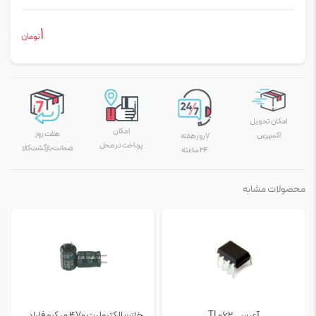
1
تومان
امکان تحویل
امکان
هفت روز
اکسپرس
۷ روز هفته
پرداخت در محل
ضمانت بازگشت کالا
۲۴ ساعته
محصولات مشابه
آی سی TL062
خازن الکترولیت 470 میکرو فاراد