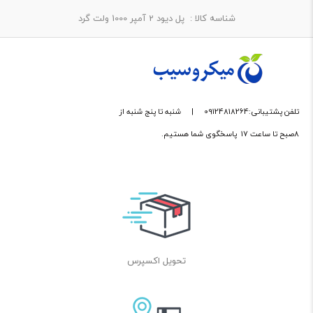
شناسه کالا :
پل دیود 2 آمپر 1000 ولت گرد
تلفن پشتیبانی:09124818264
|
شنبه تا پنج شنبه از
8صبح تا ساعت 17 پاسخگوی شما هستیم.
تحویل اکسپرس