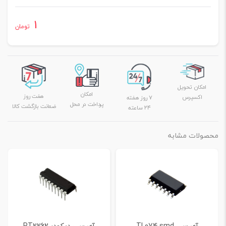
1
تومان
امکان تحویل
امکان
هفت روز
اکسپرس
۷ روز هفته
پرداخت در محل
ضمانت بازگشت کالا
۲۴ ساعته
محصولات مشابه
آی سی TL074 smd
آی سی دیکودر PT2262