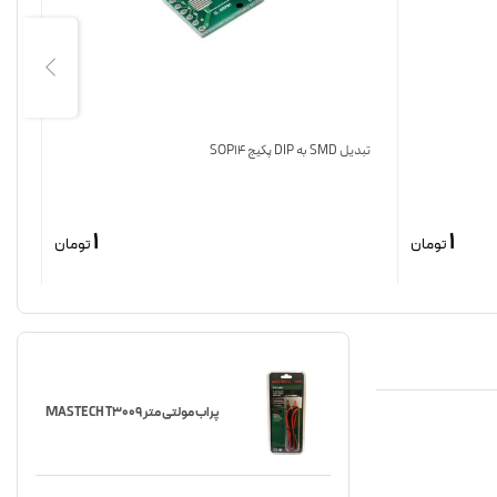
تبدیل SMD به DIP پکیج SOP14
خازن ال
1
1
تومان
تومان
پراب مولتی متر MASTECH T3009