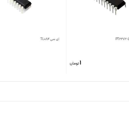
ای سی TL084
1
تومان