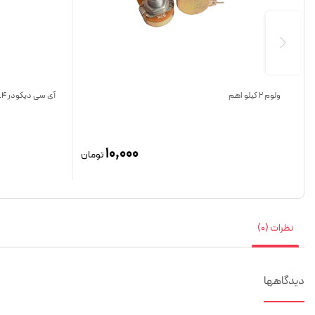
ولوم 2 کیلو اهم
آی سی دیکودر PT2272-L4
10,000
تومان
نظرات (0)
دیدگاهها