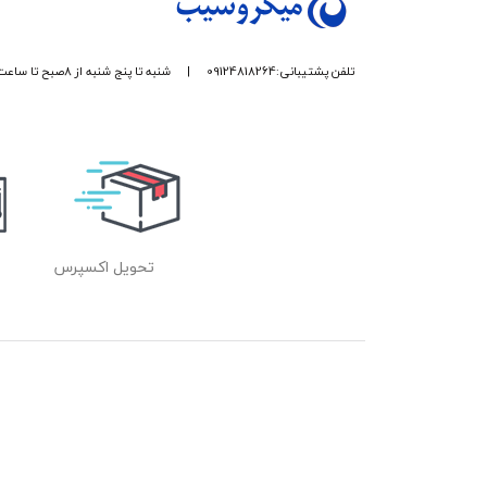
تلفن پشتیبانی:09124818264
|
شنبه تا پنج شنبه از 8صبح تا ساعت 17 پاسخگوی شما هستیم.
تحویل اکسپرس