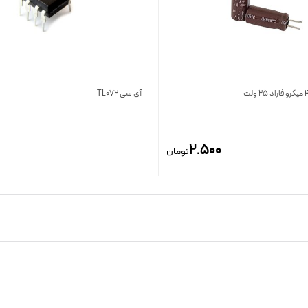
آی سی TL072
2.500
تومان