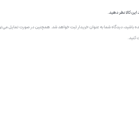
One of
این کالا نظر دهید.
Also it is
یده باشید، دیدگاه شما به عنوان خریدار ثبت خواهد شد. همچنین در صورت تمایل می‌تو
This low power consumption allows implementation 
 کنید.