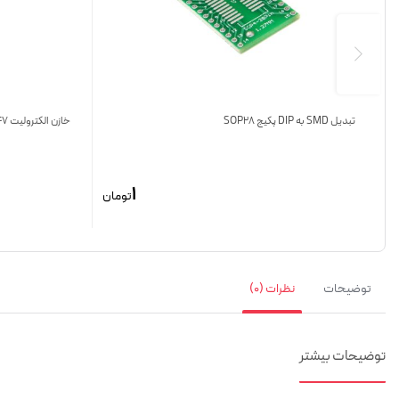
تبدیل SMD به DIP پکیج SOP28
خازن الکترولیت 47 میکرو فاراد 25 ولت
1
تومان
توضیحات
نظرات (0)
توضیحات
بیشتر