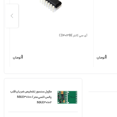
آی سی کانتر CD4013BE
ترموفیوز 184
1
1
تومان
تومان
ماژول سنسور تشخیص ضربان قلب
پالس اکسی متر MAX30100 /
MAX30102