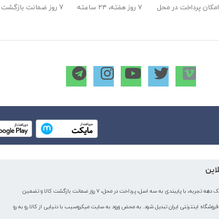
امکان پرداخت در محل
۷ روز هفته، ۲۴ ساعته
7 روز ضمانت بازگشت
a photod
rks by shining both lights onto the finger or earlobe (or essentially anywhere w
The working of MAX30100 can be divided into two parts: Heart Rate 
The oxygenated hemoglobi
The 
 pumped through the finger with each heartbeat, the amount of reflected ligh
As you continue to shine light and take phot
لاین
میکروسیب به عنوان یکی از قدیمی‌ترین فروشگاه های اینترنتی با بیش از یک دهه تجربه، با پایبندی به سه اصل، پرداخت در محل، ۷ روز ضمانت بازگشت کالا و تضمین
فروشگاه اینترنتی ایران تبدیل شود. به محض ورود به سایت میکروسیب با دنیایی از کالا رو به رو
SCL: