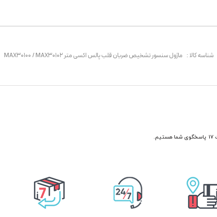
شناسه کالا :
ماژول سنسور تشخیص ضربان قلب پالس اکسی متر MAX30100 / MAX30102
ny optical pulse oximeter and heart-rate sensor for that matter, consists of a