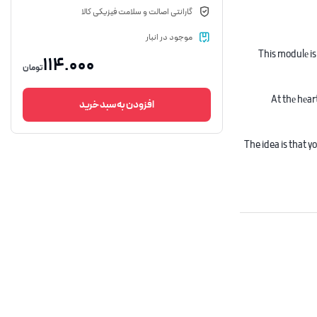
گارانتی اصالت و سلامت فیزیکی کالا
موجود در انبار
This modulе is
114.000
تومان
At thе hеar
افزودن به سبد خرید
The idea is that y