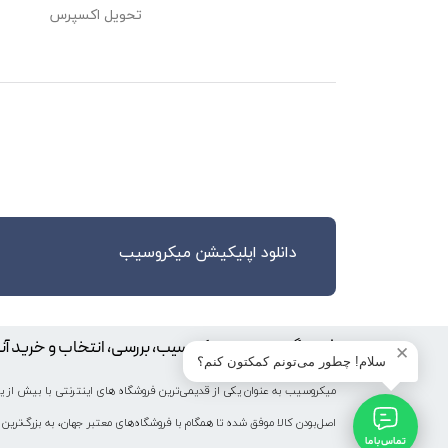
تحویل اکسپرس
etector. The wavelengths of these LEDs are 660nm and 920nm, respectively.
here the skin isn’t too thick, so both lights can easily penetrate the tissue)
and measuring the amount of reflected light using a photodetector.
This method of pulse detection through light is called Photoplethysmogram.
Measurement and Pulse Oximetry (measuring the oxygen level of the blood).
Heart Rate Measurement
n (HbO2) in the arterial blood has the characteristic of absorbing IR light.
redder the blood (the higher the hemoglobin), the more IR light is absorbed.
دانلود اپلیکیشن میکروسیب
t changes, creating a changing waveform at the output of the photodetector.
odetector readings, you quickly start to get a heart-beat (HR) pulse reading.
Pins
فروشگاه اینترنتی میکروسیب، بررسی، انتخاب و خرید آن
✕
سلام! چطور می‌تونم کمکتون کنم؟
VIN is the power pin.
You can connect it to 3.3V or 5V output from your Arduino.
اصل‌بودن کالا موفق شده تا همگام با فروشگاه‌های معتبر جهان، به بزرگ‌ترین 
 I2C CLOCK (SCL is the I2C clock pin, connect to your Arduino’s I2C clock line)
تماس با ما