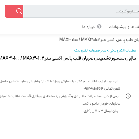
 ها و پیشنهادات
درباره ما
اکسی متر MAX30100 / MAX30102
قطعات الکترونیکی > سایر قطعات الکترونیک
ماژول سنسور تشخیص ضربان قلب پالس اکسی متر MAX30100 / MAX30102
-درصورت نیاز به اطلاعات بیشتر و یا سفارش پروژه با شماره پشتیبانی سایت تماس حاصل 
تلفن تماس 09124818264
-پس از خرید محصولات دانلودی و آموزشی به صفحه ی پروفایل قسمت دانلود ها مراج
فایلهای خود را دانلود کنید.
-زمان ارسال 3 تا 7 روز کاری