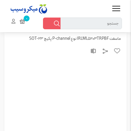
خانه
میکروسیب
قطعات
نیمه هادی
ترانزیستور
ماسفت IRLML5203TRPBF نوع P-channel پکیج SOT-23
ماسفت IRLML5203TRPBF نوع P-channel پکیج SOT-23