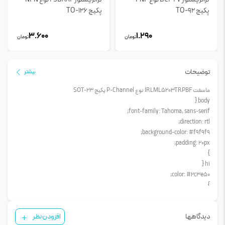
پکیج TO-92
پکیج TO-126
3.600
1.290
تومان
تومان
توضیحات
بیشتر
ماسفت IRLML5203TRPBF نوع P-Channel پکیج SOT-23
body {
font-family: Tahoma, sans-serif;
direction: rtl;
background-color: #f9f9f9;
padding: 20px;
}
h1 {
color: #2c3e50;
}
p {
font-size: 14px;
دیدگاهها
افزودن نظر
line-height: 1.6;