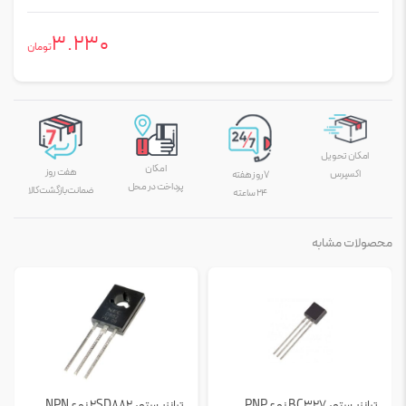
3.230
تومان
امکان تحویل
امکان
هفت روز
اکسپرس
۷ روز هفته
پرداخت در محل
ضمانت بازگشت کالا
۲۴ ساعته
محصولات مشابه
ترانزیستور BC327 نوع PNP
ترانزیستور 2SD882 نوع NPN