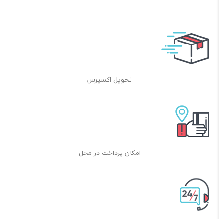
دمای کاری: از -55 تا +150 درجه سانتی‌گراد
بار گیت کل (Qg): 14 نانوکولن در VGS = -10 ولت
ظرفیت ورودی (Ciss): 510 پیکوفاراد در VDS = -25 ولت
تحویل اکسپرس
امکان پرداخت در محل