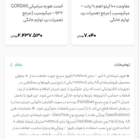
مقاومت 100 کیلو اهم ¼ وات –
المنت هویه سرامیکی GORDAK
میکروسیب | مرجع تعمیرات برد
936 – میکروسیب | مرجع
لوازم خانگی
تعمیرات برد لوازم خانگی
2.437.530
7.040
تومان
تومان
توضیحات
بیشتر
🔥 فیوز شیشه‌ای 8 آمپر – سایز 5×20mm | فیوز سریع جهت حفاظت مدار 🔹 معرفی
محصول فیوزشیشه‌ای 8A سایز 5×20mm یکی از رایج‌ترین فیوزهای محافظتی در
تجهیزات الکترونیکی است که برای جلوگیری از عبور جریان اضافه و محافظت از برد،
قطعات حساس، آداپتورها، پاورها و لوازم خانگی استفاده می‌شود. این فیوز با تحمل
جریان 8 آمپر از نوع سریع (Fast Blow) بوده و در صورت افزایش ناگهانی جریان، مدار را
در همان لحظه قطع می‌کند تا از آسیب دیدن قطعات جلوگیری شود. ⚙️ مشخصات فنی
(Specifications) ویژگی مقدار / توضیح نوع Glass Fuse – فیوز شیشه‌ای جریان نامی
8A ولتاژ 250V نوع عملکرد Fast Blow (سریع) سایز 5×20mm متریال شیشه شفاف +
کنتاکت فلزی نوع نصب استفاده با هولدر فیوز ✅ ویژگی‌ها و مزایا مناسب حفاظت مدار
در جریان‌های پایین عملکرد سریع برای جلوگیری از آسیب قطعات حساس ساختار