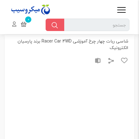
خانه
میکروسیب
مکانیک و رباتیک
قطعات مکانیکی
شاسی ربات
شاسی ربات
شاسی ربات چهار چرخ آموزشی Racer Car 4WD برند پارسیان
الکترونیک