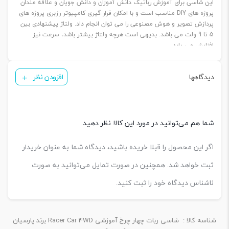
این شاسی برای آموزش رباتیک دانش آموزان و دانش جویان و علاقه مندان
پروژه های DIY مناسب است و با امکان قرار گیری کامپیوتر رزبری پروژه های
پردازش تصویر و هوش مصنوعی را می توان انجام داد. ولتاژ پیشنهادی بین
5 تا 9 ولت می باشد. بدیهی است هرچه ولتاژ بیشتر باشد، سرعت نیز
افزایش می یابد.
کاربردها:
ساخت انواع ربات های خودران
دیدگاهها
افزودن نظر
مسیریاب
ردیابی نور
اجتناب از مانع
پردازش تصویر
پروژه های هوش مصنوعی
شما هم می‌توانید در مورد این کالا نظر دهید.
اسباب بازی‌های آموزشی
پلتفرم‌های DIY
اگر این محصول را قبلا خریده باشید، دیدگاه شما به عنوان خریدار
مشخصات فنی :
منبع تغذیه موتور: 5-6 ولت DC
ثبت خواهد شد. همچنین در صورت تمایل می‌توانید به صورت
اندازه شاسی بالا: 22×26 سانتی متر
ناشناس دیدگاه خود را ثبت کنید.
اندازه شاسی بالا: 17×26 سانتی متر
قطر چرخ: 5.5 سانتی متر
امکان نصب بورد آردوینو Uno
امکان نصب بورد توسعه ESP-32
شناسه کالا :
شاسی ربات چهار چرخ آموزشی Racer Car 4WD برند پارسیان
امکان نصب بورد رزبری Pi3/4/5