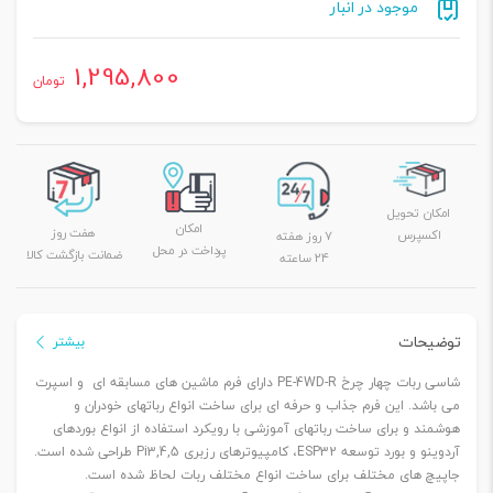
موجود در انبار
1,295,800
تومان
امکان تحویل
امکان
هفت روز
اکسپرس
۷ روز هفته
پرداخت در محل
ضمانت بازگشت کالا
۲۴ ساعته
توضیحات
بیشتر
شاسی ربات چهار چرخ PE-4WD-R دارای فرم ماشین های مسابقه ای و اسپرت
می باشد. این فرم جذاب و حرفه ای برای ساخت انواع رباتهای خودران و
هوشمند و برای ساخت رباتهای آموزشی با رویکرد استفاده از انواع بوردهای
آردوینو و بورد توسعه ESP32، کامپیوترهای رزبری Pi3,4,5 طراحی شده است.
جاپیچ های مختلف برای ساخت انواع مختلف ربات لحاظ شده است.