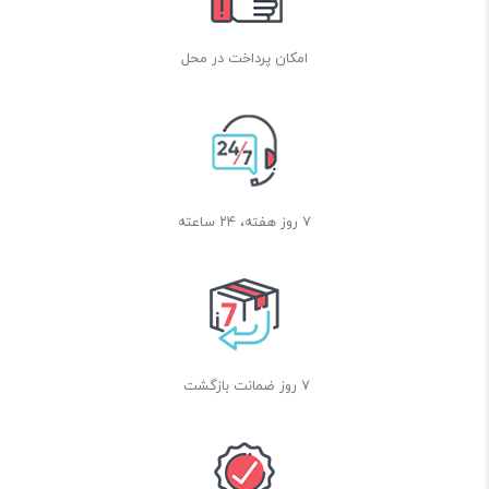
1 عدد
5
امکان پرداخت در محل
نگهدارنده موتور T
8 عدد
6
دیسک انکدر سرعت نوری
4 عدد
7
تایر چرخ 5.5cm
4 عدد
۷ روز هفته، ۲۴ ساعته
8
موتور و گیربکس 1:48
4 عدد
9
نگهدارنده باتری 4 تایی AAبدون باتری
1 عدد
10
7 روز ضمانت بازگشت
کلید روشن و خاموش
1 عدد
11
سیم باندی