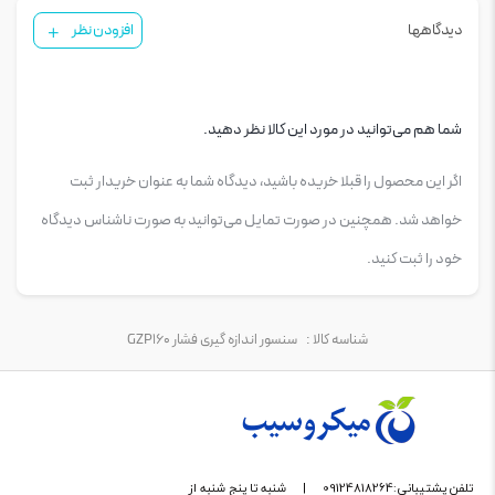
Operating Supply Current: 1mA
دیدگاهها
افزودن نظر
Datashee: GZP160
Application
Electronic blood pressure monitors
ventilators
oxygen concentrators
شما هم می‌توانید در مورد این کالا نظر دهید.
nebulizers and other medical fields
Negative pressure measurement
اگر این محصول را قبلا خریده باشید، دیدگاه شما به عنوان خریدار ثبت
pressure instruments
pneumatic components and other fields
خواهد شد. همچنین در صورت تمایل می‌توانید به صورت ناشناس دیدگاه
Massagers
خود را ثبت کنید.
massage chairs
air mattresses and other sports and fitness equipment fields
Vacuum negative pressure fields such as vacuum packaging machines
vacuum pumps
شناسه کالا :
سنسور اندازه گیری فشار GZP160
Washing machines
coffee machines
vacuum cleaners
water purifiers
water heaters and other home appliance fields.
تلفن پشتیبانی:09124818264
|
شنبه تا پنج شنبه از