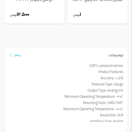
12.500
1
تومان
تومان
توضیحات
بیشتر
GZP160 pressure sensor
Product features
Accuracy: 0.15%
Pressure Type: Gauge
Output Type: Analog mV
Minimum Operating Temperature: -30C
Mounting Style: SMD/SMT
Maximum Operating Temperature: +100C
Resolution: N/A
Interface Type: Analog
Operating Pressure: 40kPa