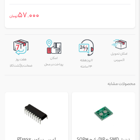
57.000
تومان
امکان تحویل
امکان
هفت روز
اکسپرس
۷ روز هفته
پرداخت در محل
ضمانت بازگشت کالا
۲۴ ساعته
محصولات مشابه
تبدیل SMD به DIP پکیج SOP14
آی سی دیکودر PT2262