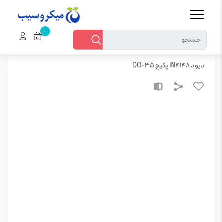
خانه
میکروسیب
قطعات
نیمه هادی
دیود
دیود 1N4148 پکیج DO-35
دیود 1N4148 پکیج DO-35