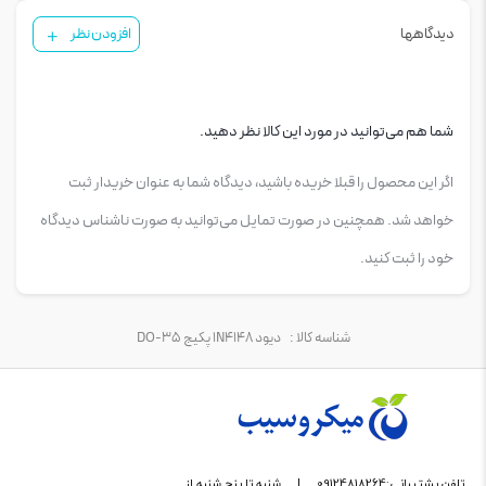
حداکثر زمان بازیابی معکوس: حدود 4 نانوثانیه
دیدگاهها
افزودن نظر
پکیج: DO-35 (مناسب برای نصب سوراخ‌کاری)
دمای کاری: از -65 تا +175 درجه سانتی‌گراد
شما هم می‌توانید در مورد این کالا نظر دهید.
اگر این محصول را قبلا خریده باشید، دیدگاه شما به عنوان خریدار ثبت
خواهد شد. همچنین در صورت تمایل می‌توانید به صورت ناشناس دیدگاه
خود را ثبت کنید.
شناسه کالا :
دیود 1N4148 پکیج DO-35
تلفن پشتیبانی:09124818264
|
شنبه تا پنج شنبه از