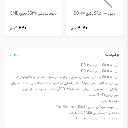
دیود SR5200 پکیج DO-27
دیود شاتکی SS34 پکیج SMB
1.740
4.140
تومان
تومان
توضیحات
بیشتر
دیود 1N4148 – پکیج DO-35
دیود 1N4148 – پکیج DO-35
دیود 1N4148 یک دیود سیگنال سریع و پرکاربرد در مدارات منطقی و الکترونیکی است.
این دیود با قابلیت سوئیچینگ بالا و پایداری در شرایط مختلف، انتخابی استاندارد برای
طراحان مدار محسوب می‌شود. نسخه DO-35 آن مناسب برای نصب از طریق
سوراخ‌کاری (THT) است.
مشخصات فنی:
نوع دیود: سیگنال سریع (Fast Switching Diode)
حداکثر ولتاژ معکوس (VRRM): 100 ولت
حداکثر جریان مستقیم: 300 میلی‌آمپر
حداکثر جریان لحظه‌ای (Surge): 2 آمپر