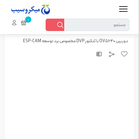
خانه
میکروسیب
ماژول ها
ماژول های دوربین و پردازش تصویر
دوربین OV5640 با کنکتور DVP مخصوص برد توسعه ESP-CAM
دوربین OV5640 با کنکتور DVP مخصوص برد توسعه ESP-CAM