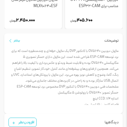
مناسب برای ESP32-CAM
MLX90640ESF
2.450.000
405.600
تومان
تومان
توضیحات
بیشتر
ماژول دوربین OV5640 با کانکتور DVP یک ماژول حرفه‌ای و چندمنظوره است که برای
برد توسعه ESP-CAM طراحی شده است. این ماژول دارای حسگر تصویری 5
مگاپیکسلی OV5640 بوده و قابلیت ضبط ویدئو و عکس‌برداری با کیفیت بالا را فراهم
می‌کند. همچنین از فناوری‌های پیشرفته‌ای مانند کنترل خودکار تصویر، تنظیم اشباع
رنگ، گاما، وضوح و کاهش نویز بهره می‌برد. این ماژول با پروتکل‌های استاندارد UVC و
اتصال USB سازگار بوده و به راحتی در کاربردهای مختلف جاسازی می‌شود.
مشخصات فنی دوربین OV5640 با کنکتور DVP مخصوص برد توسعه ESP-CAM
حسگر تصویر: OV5640 با رزولوشن 5 مگاپیکسل
اندازه CCD: 1/4 اینچ
فاصله کانونی: 1.15 میلی‌متر
زاویه دید (مورب): 65°/100°/120°/130° (قابل انتخاب)
ولتاژ ورودی/خروجی: 1.8 ولت DC / 2.8 ولت DC
دیدگاهها
افزودن نظر
لنز: 2G+4P