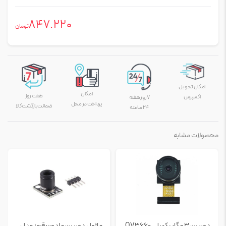
847.220
تومان
امکان تحویل
امکان
هفت روز
اکسپرس
۷ روز هفته
پرداخت در محل
ضمانت بازگشت کالا
۲۴ ساعته
محصولات مشابه
دوربین 3 مگاپیکسلی OV3660
ماژول دوربین مادون قرمز مدل