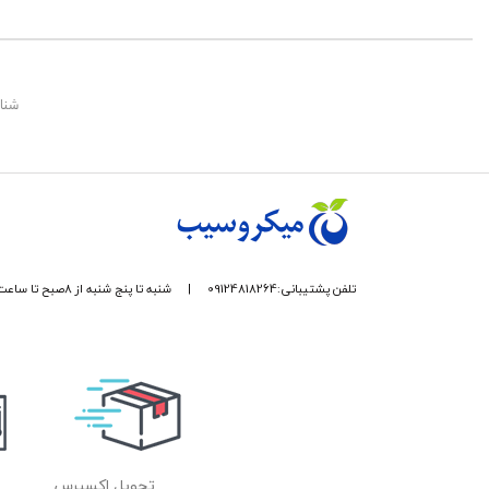
شناس
تلفن پشتیبانی:09124818264
|
شنبه تا پنج شنبه از 8صبح تا ساعت 17 پاسخگوی شما هستیم.
تحویل اکسپرس