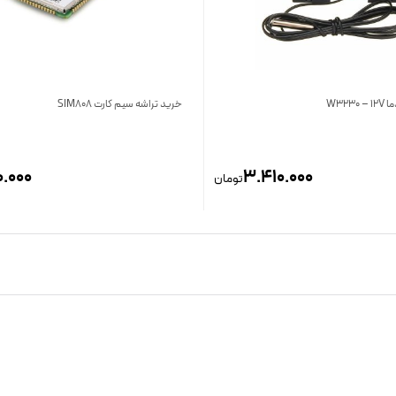
W323
خرید تراشه سیم کارت SIM808
.000
3.410.000
تومان