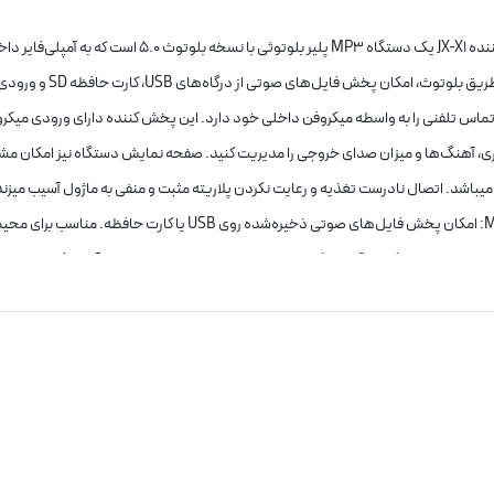
ه و امکان ضبط صدا و برقراری تماس تلفنی را به واسطه میکروفن داخلی خود دارد. این پخش کننده دارای ورودی 
انی مدهای کاری، آهنگ‌ها و میزان صدای خروجی را مدیریت کنید. صفحه نمایش دستگاه نیز امکان 
PLAYER پنلی بلوتوثی با آمپلی فایر 2X80W مدل JX-X1‏: پخش موسیقی از طریق MP3: امکان پخش فایل‌های صوتی ذخیره‌شده 
، کافه‌ها و فضاهای خانگی بزرگ. استفاده در سیستم صوتی پنلی: نصب روی دیوار یا پ
. کاربرد در سیستم‌های صوتی تجاری و خانگی: فروشگاه‌ها، رستوران‌ها، کافه‌ها، سالن
 کاهش می‌دهد. پخش بی‌سیم از طریق بلوتوث: امکان اتصال آسان به گوشی، تبلت یا لپ‌تاپ بدون کا
: قدرت کافی برای فضاهای کوچک و متوسط، مانند سالن‌ها، کافه‌ها یا مغازه‌ها. نصب پنلی و جمع‌وجور: مناسب برای 
پنل‌های کنترل صوتی، فضای کمی اشغال می‌کند. چندمنبعی بودن: پشتیبانی از USB، کارت حافظه، AUX و بلوتوث. امکان انتخاب منبع صوتی دلخوا