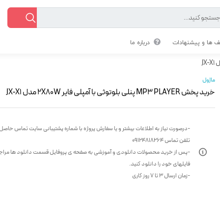
 ها و پیشنهادات
درباره ما
ماژول
خرید پخش MP3 PLAYER پنلی بلوتوثی با آمپلی فایر 2X80W مدل JX-X1‏
-درصورت نیاز به اطلاعات بیشتر و یا سفارش پروژه با شماره پشتیبانی سایت تماس حاصل 
تلفن تماس 09124818264
-پس از خرید محصولات دانلودی و آموزشی به صفحه ی پروفایل قسمت دانلود ها مراج
فایلهای خود را دانلود کنید.
-زمان ارسال 3 تا 7 روز کاری