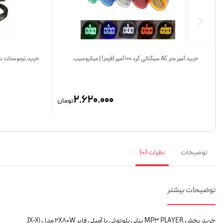
خرید آمپر متر AC سیگنالی گرد 100 آمپر (قرمز) | میکروسیب
خرید ترموستات دما 0 – 12V
2.620.000
تومان
توضیحات
نظرات (0)
توضیحات
بیشتر
خرید پخش MP3 PLAYER پنلی بلوتوثی با آمپلی فایر 2X80W مدل JX-X1‏