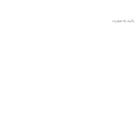
ای بزرگ یا محیط‌های باز ممکن است قدرت کافی نداشته
باس قوی باشد. عدم پشتیبانی از فرمت‌های
انید به صورت