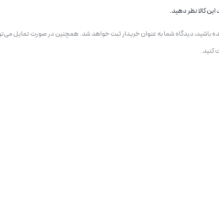
MP3 PLAYER پنلی بلوتوثی با آمپلی فایر 2X80W مدل JX-X1‏: توان محدود برای فضاهای بزرگ: با وجود آمپلی‌فایر 2×80 وات، برای سالن‌ه
این کالا نظر دهید.
باشد. کیفیت صدا متوسط نسبت به سیستم‌های حرفه‌ای: برای استفاده حرفه‌ای و ضبط یا پخش با کیفیت Hi-Fi، ممکن است صدا کمی محدود و بدون 
یده باشید، دیدگاه شما به عنوان خریدار ثبت خواهد شد. همچنین در صورت تمایل می‌تو
 کنید.