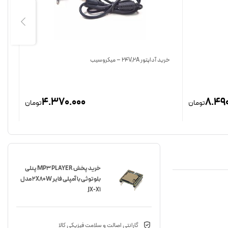
خرید آداپتور 24V,2A – میکروسیب
خرید ت
4.370.000
8.490
تومان
تومان
خرید پخش MP3 PLAYER پنلی
بلوتوثی با آمپلی فایر 2X80W مدل
JX-X1‏
گارانتی اصالت و سلامت فیزیکی کالا