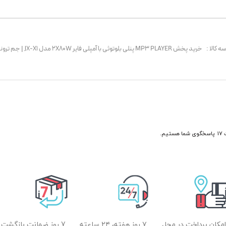
ه کالا :
خرید پخش MP3 PLAYER پنلی بلوتوثی با آمپلی فایر 2X80W مدل JX-X1‏ | جم ترونیک
امکان پرداخت در محل
۷ روز هفته، ۲۴ ساعته
7 روز ضمانت بازگشت