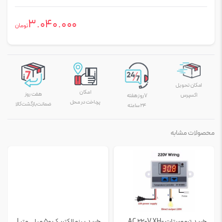
3.040.000
تومان
امکان تحویل
امکان
هفت روز
اکسپرس
۷ روز هفته
پرداخت در محل
ضمانت بازگشت کالا
۲۴ ساعته
محصولات مشابه
خرید ترموستات AC 220V XH-
خرید پیزو الکتریک 50 میلی متر |