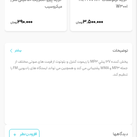
W3001
میکروسیب
290.000
3.500.000
تومان
تومان
توضیحات
بیشتر
پخش کننده 12V پنلي MP3 با ريموت کنترل و بلوتوث از فرمت های صوتی مختلف از
جمله MP3 و WMA پشتیبانی می کند و همچنین می تواند ایستگاه های رادیویی FM را
تنظیم کند.
دیدگاهها
افزودن نظر