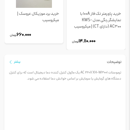
خرید پاورمتر تک فاز 100A با
خرید برد موزیکال عروسک |
نمایشگر رنگی مدل KWS-
میکروسیب
AC300 (دارای CT) | میکروسیب
660.000
تومان
14.110.000
تومان
توضیحات
بیشتر
ترموستات AC 220V XH-W3001 یک ماژول کنترل کننده دما دیجیتال است که برای کنترل
دستگاه های گرمایش یا سرمایش بر اساس خوانش دما استفاده می شود.