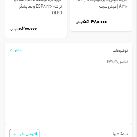
A310 | میکروسیب
تراشه ESP8266 و نمایشگر
OLED
55.480.000
تومان
10.200.000
تومان
توضیحات
بیشتر
آداپتور 24V,2A
دیدگاهها
افزودن نظر