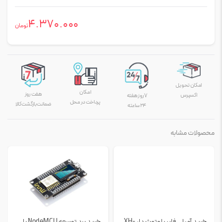
4.370.000
تومان
امکان تحویل
امکان
هفت روز
اکسپرس
۷ روز هفته
پرداخت در محل
ضمانت بازگشت کالا
۲۴ ساعته
محصولات مشابه
خرید آمپلی فایر بلوتوث دار XH-
خرید برد توسعه NodeMCU با