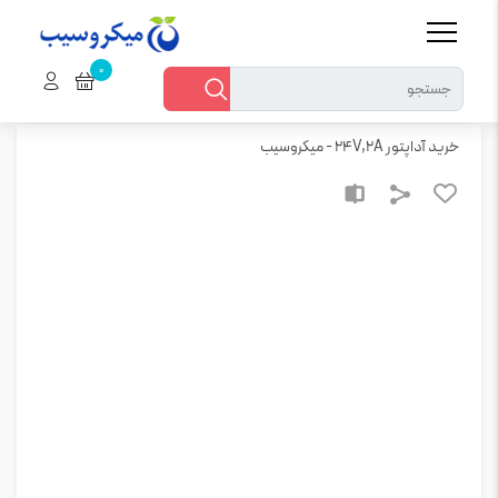
خانه
ماژول
خرید آداپتور 24V,2A – میکروسیب
خرید آداپتور 24V,2A - میکروسیب