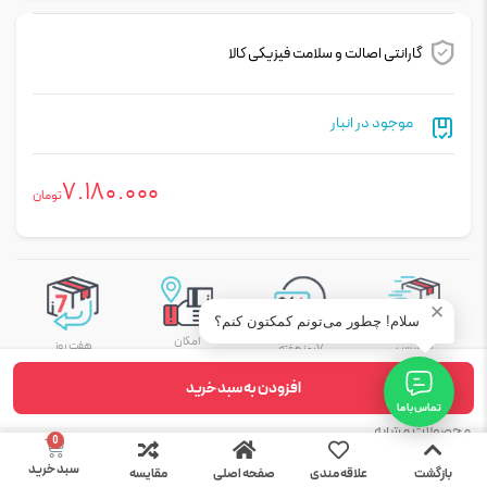
گارانتی اصالت و سلامت فیزیکی کالا
موجود در انبار
7.180.000
تومان
✕
سلام! چطور می‌تونم کمکتون کنم؟
امکان تحویل
امکان
هفت روز
اکسپرس
۷ روز هفته
پرداخت در محل
ضمانت بازگشت کالا
۲۴ ساعته
افزودن به سبد خرید
تماس با ما
محصولات مشابه
سبد خرید
بازگشت
علاقه مندی
صفحه اصلی
مقایسه
بیشتر