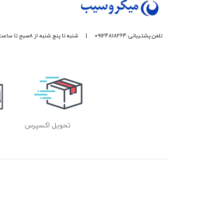
تلفن پشتیبانی:09124818264
|
شنبه تا پنج شنبه از 8صبح تا ساعت 17 پاسخگوی شما هستیم.
تحویل اکسپرس