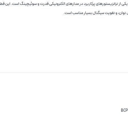
رانزیستور BCP53 PNP با ولتاژ کاری 80 ولت و جریان 1.5 آمپر در پکیج SOT-223-4 یکی از ترانزیستورهای پرکاربرد در مدارهای الکترونیکی قدرت و سوئیچینگ 
رل توان، و تقویت سیگنال بسیار مناسب است.
BCP