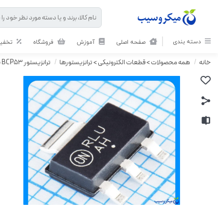
دسته بندی
صفحه اصلی
آموزش
فروشگاه
تخفیف
خانه
/
همه محصولات > قطعات الکترونیکی > ترانزیستورها
/
ترانزیستور BCP53 با کد پارت نامبر AH – میکروسیب | مرجع تعمیرات برد لوازم خانگی