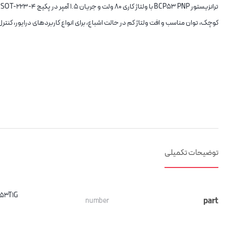
ت
کوچک، توان مناسب و افت ولتاژ کم در حالت اشباع، برای انواع کاربردهای درایور، کنت
توضیحات تکمیلی
53T1G
part
number