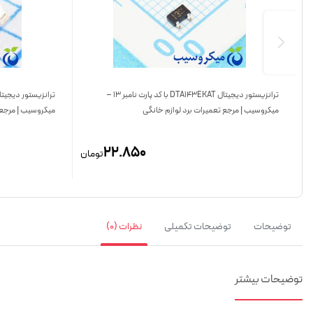
ترانزیستور دیجیتال DTA143EKAT با کد پارت نامبر 13 –
میکروسیب | مرجع تعمیرات برد لوازم خانگی
میکروسیب | مرجع 
22.850
تومان
توضیحات
توضیحات تکمیلی
نظرات (0)
توضیحات
بیشتر