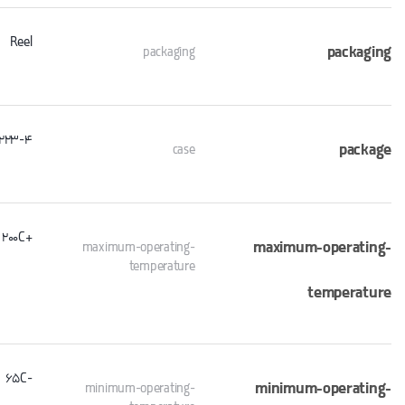
Reel
packaging
packaging
223-4
package
case
+200C
maximum-operating-
maximum-operating-
temperature
temperature
-65C
minimum-operating-
minimum-operating-