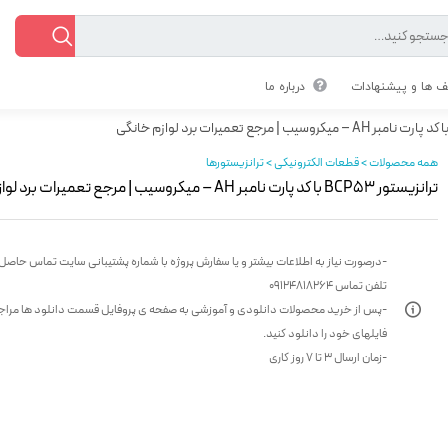
 ها و پیشنهادات
درباره ما
همه محصولات > قطعات الکترونیکی > ترانزیستورها
ترانزیستور BCP53 با کد پارت نامبر AH – میکروسیب | مرجع تعمیرات برد لوازم خانگی
-درصورت نیاز به اطلاعات بیشتر و یا سفارش پروژه با شماره پشتیبانی سایت تماس حاصل 
تلفن تماس 09124818264
-پس از خرید محصولات دانلودی و آموزشی به صفحه ی پروفایل قسمت دانلود ها مراج
فایلهای خود را دانلود کنید.
-زمان ارسال 3 تا 7 روز کاری