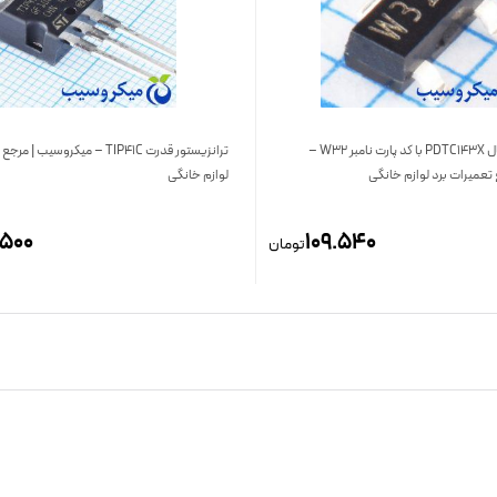
ترانزیستور دیجیتال PDTC143X با کد پارت نامبر W32 –
ترانزیستور قدرت TIP41C – میکروسیب
تعمیرات برد لوازم خانگی
لوازم خانگی
500
109.540
تومان