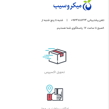
تلفن پشتیبانی:09124818264
|
شنبه تا پنج شنبه از
8صبح تا ساعت 17 پاسخگوی شما هستیم.
تحویل اکسپرس
امکان پرداخت در محل