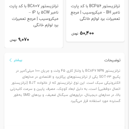
ترانزیستور BCP56 با کد پارت
ترانزیستور BC807 با کد پارت
نامبر BH – میکروسیب | مرجع
نامبر 5CW یا 1P –
تعمیرات برد لوازم خانگی
میکروسیب | مرجع تعمیرات
برد لوازم خانگی
50,400
تومان
9,070
تومان
توضیحات
بیشتر
ترانزیستور BC847 NPN با ولتاژ کاری 45 ولت و جریان 100 میلی‌آمپر در
پکیج SOT-23 یکی از ترانزیستورهای پرکاربرد و اقتصادی در مدارهای
الکترونیکی سبک است. این نوع ترانزیستور که از خانواده BJT (ترانزیستور
اتصال دوقطبی) است، به دلیل ابعاد کوچک، مصرف پایین و سرعت کلیدزنی
بالا، در مدارهای دیجیتال، درایورهای سیگنال ضعیف، و بردهای SMD به‌طور
گسترده مورد استفاده قرار می‌گیرد.