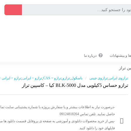
ا و پیشنهادات
درباره ما
ترازوی ایرانی
,
ترازوی چینی
/
باسکول
,
ترازو
,
ترازو > CAS
,
ترازو > ایرانی
,
ترازو > ایرانی 
ترازو حساس 5کیلویی مدل BLK-5000 کیا – کاسپین تراز
-درصورت نیاز به اطلاعات بیشتر و یا سفارش پروژه با شماره پشتیبانی سایت تم
حاصل نمایید. تلفن تماس 09124818264
-پس از خرید محصولات دانلودی و آموزشی به صفحه ی پروفایل قسمت دانلود ها مر
فایلهای خود را دانلود کنید.