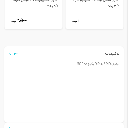
35 ولت
25 ولت
2.500
1
تومان
تومان
توضیحات
بیشتر
تبدیل SMD به DIP پکیج SOP28