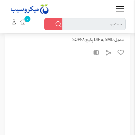
خانه
قطعات الکترونیکی > سایر قطعات الکترونیک
تبدیل SMD به DIP پکیج SOP28
تبدیل SMD به DIP پکیج SOP28