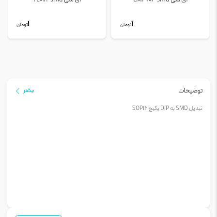
1
1
تومان
تومان
توضیحات
بیشتر
تبدیل SMD به DIP پکیج SOP16