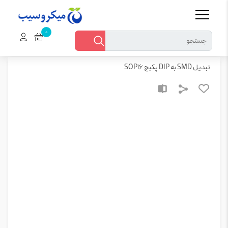
خانه
قطعات الکترونیکی > سایر قطعات الکترونیک
تبدیل SMD به DIP پکیج SOP16
تبدیل SMD به DIP پکیج SOP16