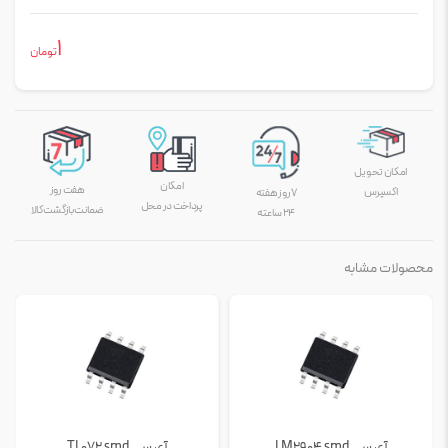
1
تومان
امکان تحویل
امکان
هفت روز
اکسپرس
۷ روز هفته
پرداخت در محل
ضمانت بازگشت کالا
۲۴ ساعته
محصولات مشابه
آی سی LM2904 smd
آی سی TL072 smd