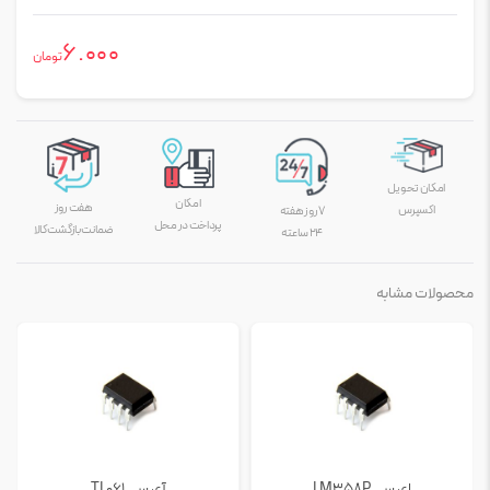
6.000
تومان
امکان تحویل
امکان
هفت روز
اکسپرس
۷ روز هفته
پرداخت در محل
ضمانت بازگشت کالا
۲۴ ساعته
محصولات مشابه
ای سی LM358P
آی سی TL061