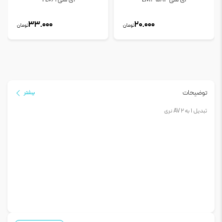
33.000
20.000
تومان
تومان
توضیحات
بیشتر
تبدیل 1 به 2 AV نری