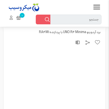
خانه
قطعات الکترونیکی > سایر قطعات الکترونیک
برد آردوینو UNO R4 Minima با پردازنده RA4M1
برد آردوینو UNO R4 Minima با پردازنده RA4M1