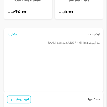
265.000
10.000
تومان
تومان
توضیحات
بیشتر
برد آردوینو UNO R4 Minima با پردازنده RA4M1
دیدگاهها
افزودن نظر