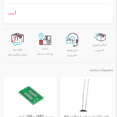
1
تومان
امکان تحویل
امکان
هفت روز
اکسپرس
۷ روز هفته
پرداخت در محل
ضمانت بازگشت کالا
۲۴ ساعته
محصولات مشابه
خازن الکترولیت 10 میکرو فاراد 35
تبدیل SMD به DIP پکیج