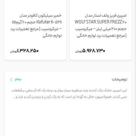
اسپری فریز ولف استار مدل
خمیر سیلیکون کافوتر مدل
WOLF STAR SUPER FREZZ 60
Kafuter K-5211 حجم 60 گرمoo
حجم 200 میلی لیتر – میکروسیب
– میکروسیب | مرجع تعمیرات برد
| مرجع تعمیرات برد لوازم خانگی
لوازم خانگی
1.328.250
5.968.730
تومان
تومان
توضیحات
بیشتر
این اسپری خشک پاک کننده چند منظوره بسیار موثر و درجه یک که اثر منفی بر قطعات
نمی گذارد. فرمولاسیون حلال به گونه ای است که به پاک کردن و زدودن گرد و غبار و…