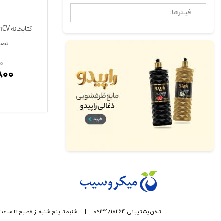
فیلترها:
تصوی
0
800
تلفن پشتیبانی:09124818264
|
شنبه تا پنج شنبه از 8صبح تا ساعت 17 پاسخگوی شما هستیم.