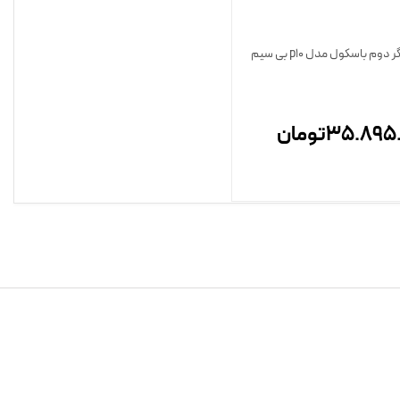
دوم باسکول مدل p10 بی سیم
35.895
تومان