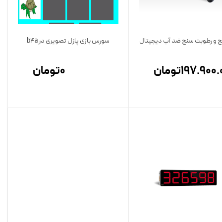
 و رطوبت سنج ضد آب دیجیتال
سورس بازی پازل تصویری در b4a
197.900.
تومان
0
تومان