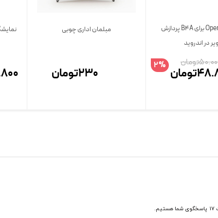
کتابخانه OpenCV برای B4A پردازش
مبلمان اداری چوبی
نمایشگر 
ر در اندروید
50.00
تومان
2%
48.
تومان
230
تومان
.800