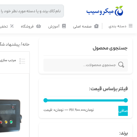
دسته بندی
صفحه اصلی
آموزش
فروشگاه
تخفیف
خانه
/
پیشنهاد شگف
جستجوی محصول
فیلتر براساس قیمت:
197.900.000تومان
—
0تومان
قيمت:
صافی
برند: