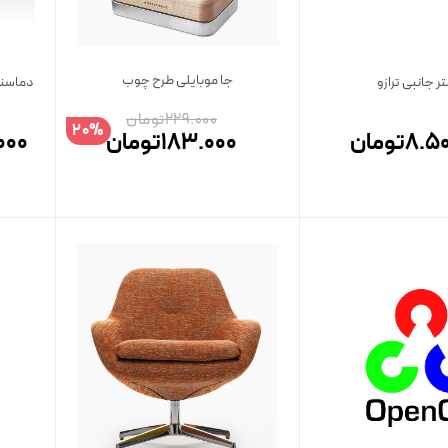
جا موبایلی طرح چوب
تر جانبی ترازو
دماسنج
229.000
تومان
20%
8.50
تومان
183.000
تومان
000