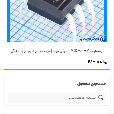
اپتوترایاک MOC3063M – میکروسیب | مرجع تعمیرات برد لوازم خانگی
ریال
483.000
جستجوی محصول