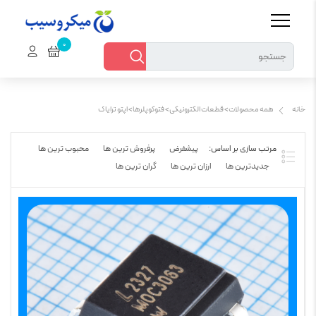
خانه
همه محصولات > قطعات الکترونیکی > فتوکوپلرها > اپتو ترایاک
پیشفرض
پرفروش ترین ها
محبوب ترین ها
جدیدترین ها
ارزان ترین ها
گران ترین ها