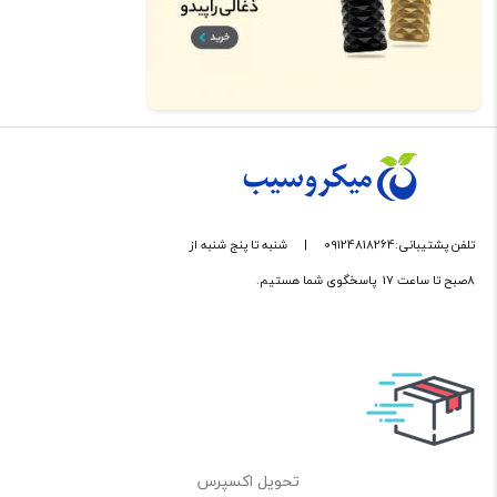
تلفن پشتیبانی:09124818264
|
شنبه تا پنج شنبه از
8صبح تا ساعت 17 پاسخگوی شما هستیم.
تحویل اکسپرس