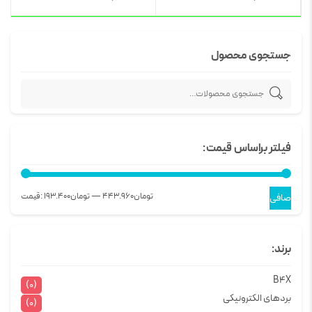
جستجوی محصول
فیلتر براساس قیمت:
443.960تومان
—
193.400تومان
قيمت:
صافی
برند:
B4X
(0)
بردهای الکترونیکی
(0)