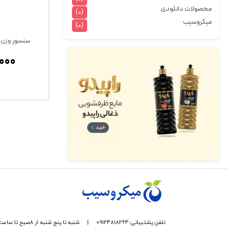
محصولات دانلودی
(0)
میکروسیب
(0)
سنسور وزن – لود
000
تلفن پشتیبانی:09124818264
|
شنبه تا پنج شنبه از 8صبح تا ساعت 17 پاسخگوی شما هستیم.